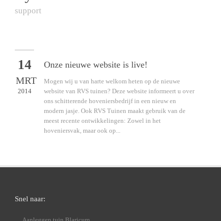
support
14
Onze nieuwe website is live!
MRT
Mogen wij u van harte welkom heten op de nieuwe
2014
website van RVS tuinen? Deze website informeert u over
ons schitterende hoveniersbedrijf in een nieuw en
modern jasje. Ook RVS Tuinen maakt gebruik van de
meest recente ontwikkelingen: Zowel in het
hoveniersvak, maar ook op...
Snel naar:
Aanleggen tuin Blaricum