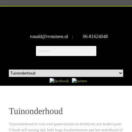
ronald@rvstuinen.nl
06-81624048
|
Tuinonderhoud
Tuinonderhoud is voor veel particulieren en bedrijven een heikel punt.
U heeft zelf weinig tijd, hebt hoge kwaliteitseisen aan het onderhoud of