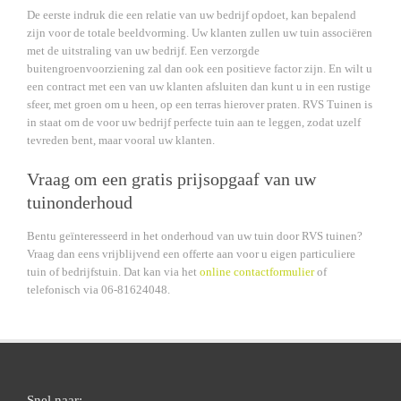
De eerste indruk die een relatie van uw bedrijf opdoet, kan bepalend
zijn voor de totale beeldvorming. Uw klanten zullen uw tuin associëren
met de uitstraling van uw bedrijf. Een verzorgde
buitengroenvoorziening zal dan ook een positieve factor zijn. En wilt u
een contract met een van uw klanten afsluiten dan kunt u in een rustige
sfeer, met groen om u heen, op een terras hierover praten. RVS Tuinen is
in staat om de voor uw bedrijf perfecte tuin aan te leggen, zodat uzelf
tevreden bent, maar vooral uw klanten.
Vraag om een gratis prijsopgaaf van uw
tuinonderhoud
Bentu geïnteresseerd in het onderhoud van uw tuin door RVS tuinen?
Vraag dan eens vrijblijvend een offerte aan voor u eigen particuliere
tuin of bedrijfstuin. Dat kan via het
online contactformulier
of
telefonisch via 06-81624048.
Snel naar: