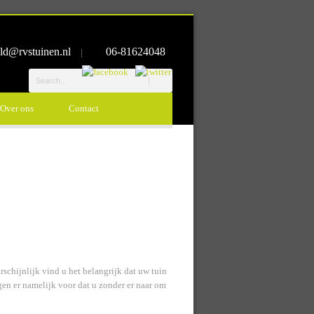
ld@rvstuinen.nl
06-81624048
|
Over ons
Contact
schijnlijk vind u het belangrijk dat uw tuin
rgen er namelijk voor dat u zonder er naar om