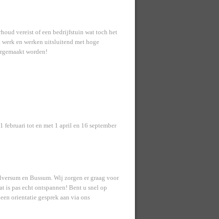
houd vereist of een bedrijfstuin wat toch het
het werk en werken uitsluitend met hoge
argemaakt worden!
1 februari tot en met 1 april en 16 september
ilversum en Bussum. Wij zorgen er graag voor
at is pas echt ontspannen! Bent u snel op
een orientatie gesprek aan via ons