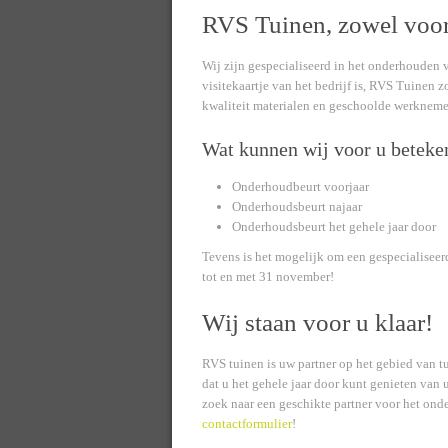
RVS Tuinen, zowel voor 
Wij zijn gespecialiseerd in het onderhouden va
visitekaartje van het bedrijf is, RVS Tuinen z
kwaliteit materialen en geschoolde werknem
Wat kunnen wij voor u beteke
Onderhoudbeurt voorjaar
Onderhoudsbeurt najaar
Onderhoudsbeurt het gehele jaar door
Tevens is het mogelijk om een gespecialiseerd
tot en met 31 november!
Wij staan voor u klaar!
RVS tuinen is uw partner op het gebied van 
dat u het gehele jaar door kunt genieten van 
zoek naar een geschikte partner voor het ond
contactformulier
!