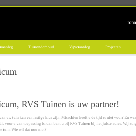
rona
naanleg
Tuinonderhoud
Vijveraanleg
Projecten
ricum
icum, RVS Tuinen is uw partner!
uw tuin kan een lastige klus zijn. Misschien heeft u de tijd er niet voor? En waar
dit voor u van toepassing is, dan bent u bij RVS Tuinen bij het juiste adres. Wij zo
e tuin. Wie wil dat nou niet?