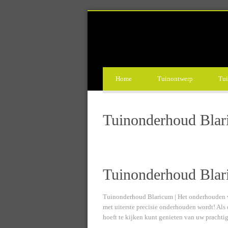
Home
Tuinontwerp
Tui
Tuinonderhoud Bla
Tuinonderhoud Blar
Tuinonderhoud Blaricum | Het onderhouden van 
met uiterste precisie onderhouden wordt! Als 
hoeft te kijken kunt genieten van uw prachtig