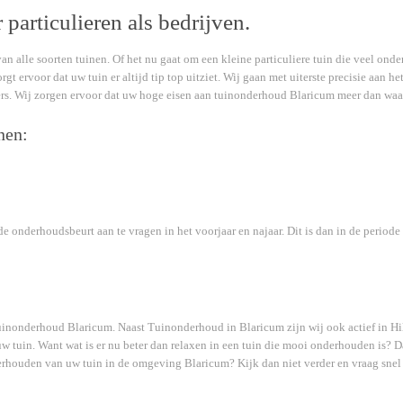
particulieren als bedrijven.
n alle soorten tuinen. Of het nu gaat om een kleine particuliere tuin die veel onder
orgt ervoor dat uw tuin er altijd tip top uitziet. Wij gaan met uiterste precisie aan 
ers. Wij zorgen ervoor dat uw hoge eisen aan tuinonderhoud Blaricum meer dan wa
nen:
e onderhoudsbeurt aan te vragen in het voorjaar en najaar. Dit is dan in de periode 
tuinonderhoud Blaricum. Naast Tuinonderhoud in Blaricum zijn wij ook actief in H
uw tuin. Want wat is er nu beter dan relaxen in een tuin die mooi onderhouden is? D
erhouden van uw tuin in de omgeving Blaricum? Kijk dan niet verder en vraag snel 