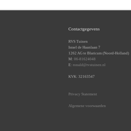
Contactgegevens
RVS Tuinen
Israel de Haanlaan 7
1262 AG te Blaricum (Noord-Holland)
M:
06-81624048
E:
ronald@rvstuinen.nl
KVK: 32163547
Privacy Statement
Algemene voorwaarden