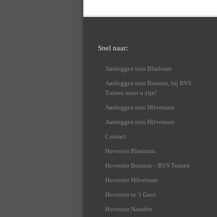
Snel naar:
Aanleggen tuin Blaricum
Aanleggen tuin Bussum, bij RVS
Tuinen moet u zijn!
Aanleggen tuin Hilversum
Aanleggen tuin Hilversum
Contact
Hovenier Blaricum
Hovenier Bussum – RVS Tuinen
Hovenier Hilversum
Hovenier in ’t Gooi
Hovenier Naarden