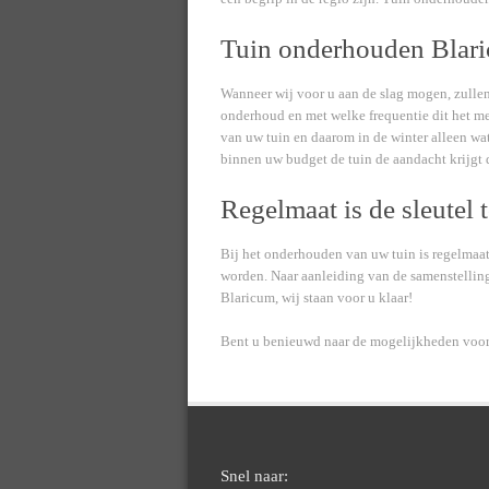
Tuin onderhouden Blari
Wanneer wij voor u aan de slag mogen, zullen
onderhoud en met welke frequentie dit het mee
van uw tuin en daarom in de winter alleen wat
binnen uw budget de tuin de aandacht krijgt 
Regelmaat is de sleutel 
Bij het onderhouden van uw tuin is regelmaat 
worden. Naar aanleiding van de samenstellin
Blaricum, wij staan voor u klaar!
Bent u benieuwd naar de mogelijkheden voor
Snel naar: