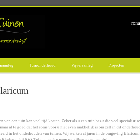
rona
naanleg
Tuinonderhoud
Vijveraanleg
Projecten
laricum
an een tuin kan veel tijd kosten. Zeker als u een tuin bezit die veel specialistis
maar al te goed dat het soms voor u niet even makkelijk is om zelf in dit onderhou
seerd in het onderhouden van tuinen. Wij werken al jaren in de omgeving Blaricum
n Blaricum, bij RVS Tuinen heeft u geen omkijken naar uw tuin!