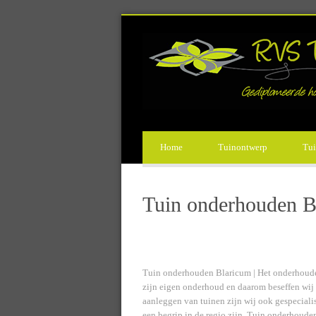
Home
Tuinontwerp
Tui
Tuin onderhouden B
Tuin onderhouden Blaricum | Het onderhouden v
zijn eigen onderhoud en daarom beseffen wij 
aanleggen van tuinen zijn wij ook gespeciali
een begrip in de regio zijn. Tuin onderhoude