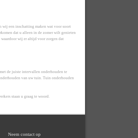
en wij een inschatting maken wat voor soort
orkomen dat u alleen in de zomer wilt genieten
waardoor wij er altijd voor zorgen dat
 met de juiste intervallen onderhouden te
t onderhouden van uw tuin. Tuin onderhouden
rkers staan u graag te woord.
Neem contact op