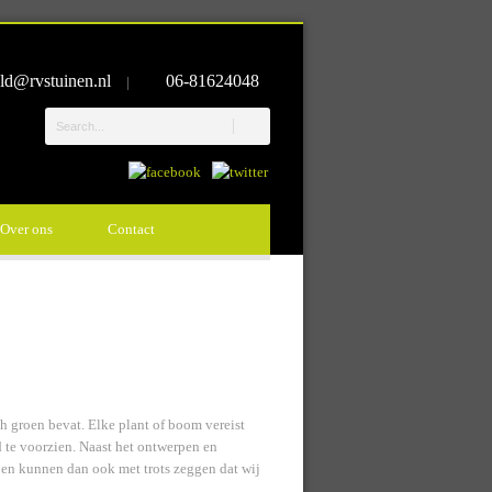
ld@rvstuinen.nl
06-81624048
|
Over ons
Contact
ch groen bevat. Elke plant of boom vereist
d te voorzien. Naast het ontwerpen en
 en kunnen dan ook met trots zeggen dat wij