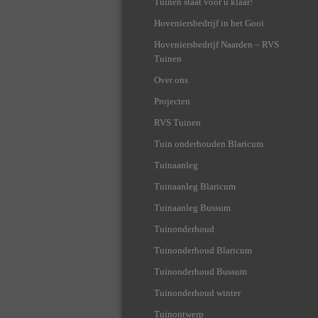
Tuinen staat voor u klaar!
Hoveniersbedrijf in het Gooi
Hoveniersbedrijf Naarden – RVS
Tuinen
Over ons
Projecten
RVS Tuinen
Tuin onderhouden Blaricum
Tuinaanleg
Tuinaanleg Blaricum
Tuinaanleg Bussum
Tuinonderhoud
Tuinonderhoud Blaricum
Tuinonderhoud Bussum
Tuinonderhoud winter
Tuinontwerp