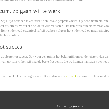
cum, zo gaan wij te werk
 wij altijd eerst een inventarisatie en intake gesprek voeren. Op deze manier kunn
st effectief is voor het doel dat u wilt realiseren. Het kan bijvoorbeeld zomaar vo
 licht onderhoud essentieel is. Wij werken volgens het onderhoud op maat principe 
die het verdiend.
tot succes
de sleutel tot succes. Ook voor een tuin is het belangrijk om op de juiste tijden en
g van uw tuin kijken wij naar de beste frequentie die we kunnen hanteren voor he
 uw tuin? Of heeft u nog vragen? Neem dan gerust
contact
met ons op. Onze medewe
Contactgegevens