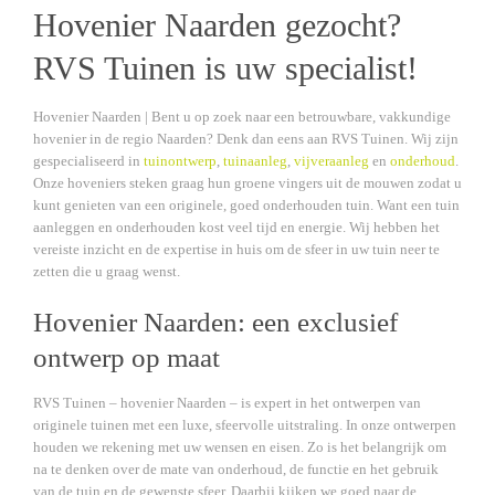
Hovenier Naarden gezocht?
RVS Tuinen is uw specialist!
Hovenier Naarden | Bent u op zoek naar een betrouwbare, vakkundige
hovenier in de regio Naarden? Denk dan eens aan RVS Tuinen. Wij zijn
gespecialiseerd in
tuinontwerp
,
tuinaanleg
,
vijveraanleg
en
onderhoud
.
Onze hoveniers steken graag hun groene vingers uit de mouwen zodat u
kunt genieten van een originele, goed onderhouden tuin. Want een tuin
aanleggen en onderhouden kost veel tijd en energie. Wij hebben het
vereiste inzicht en de expertise in huis om de sfeer in uw tuin neer te
zetten die u graag wenst.
Hovenier Naarden: een exclusief
ontwerp op maat
RVS Tuinen – hovenier Naarden – is expert in het ontwerpen van
originele tuinen met een luxe, sfeervolle uitstraling. In onze ontwerpen
houden we rekening met uw wensen en eisen. Zo is het belangrijk om
na te denken over de mate van onderhoud, de functie en het gebruik
van de tuin en de gewenste sfeer. Daarbij kijken we goed naar de