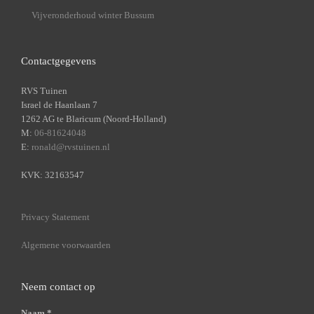
Vijveronderhoud winter Bussum
Contactgegevens
RVS Tuinen
Israel de Haanlaan 7
1262 AG te Blaricum (Noord-Holland)
M:
06-81624048
E:
ronald@rvstuinen.nl
KVK: 32163547
Privacy Statement
Algemene voorwaarden
Neem contact op
Naam *