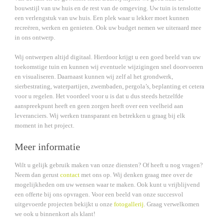
bouwstijl van uw huis en de rest van de omgeving. Uw tuin is tenslotte
een verlengstuk van uw huis. Een plek waar u lekker moet kunnen
recreëren, werken en genieten. Ook uw budget nemen we uiteraard mee
in ons ontwerp.
Wij ontwerpen altijd digitaal. Hierdoor krijgt u een goed beeld van uw
toekomstige tuin en kunnen wij eventuele wijzigingen snel doorvoeren
en visualiseren. Daarnaast kunnen wij zelf al het grondwerk,
sierbestrating, waterpartijen, zwembaden, pergola’s, beplanting et cetera
voor u regelen. Het voordeel voor u is dat u dus steeds hetzelfde
aanspreekpunt heeft en geen zorgen heeft over een veelheid aan
leveranciers. Wij werken transparant en betrekken u graag bij elk
moment in het project.
Meer informatie
Wilt u gelijk gebruik maken van onze diensten? Of heeft u nog vragen?
Neem dan gerust
contact
met ons op. Wij denken graag mee over de
mogelijkheden om uw wensen waar te maken. Ook kunt u vrijblijvend
een offerte bij ons opvragen. Voor een beeld van onze succesvol
uitgevoerde projecten bekijkt u onze
fotogallerij
. Graag verwelkomen
we ook u binnenkort als klant!