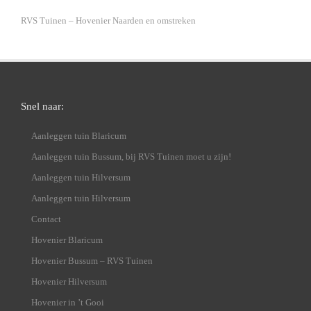
RVS Tuinen – Hovenier Naarden en omstreken
Snel naar:
Aanleggen tuin Blaricum
Aanleggen tuin Bussum, bij RVS Tuinen moet u zijn!
Aanleggen tuin Hilversum
Aanleggen tuin Hilversum
Contact
Hovenier Blaricum
Hovenier Bussum – RVS Tuinen
Hovenier Hilversum
Hovenier in ’t Gooi