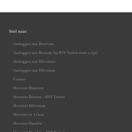
Snel naar:
Aanleggen tuin Blaricum
Aanleggen tuin Bussum, bij RVS Tuinen moet u zijn!
Aanleggen tuin Hilversum
Aanleggen tuin Hilversum
Contact
Hovenier Blaricum
Hovenier Bussum – RVS Tuinen
Hovenier Hilversum
Hovenier in ’t Gooi
Hovenier Naarden