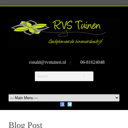
ronald@rvstuinen.nl
06-81624048
|
Blog Post